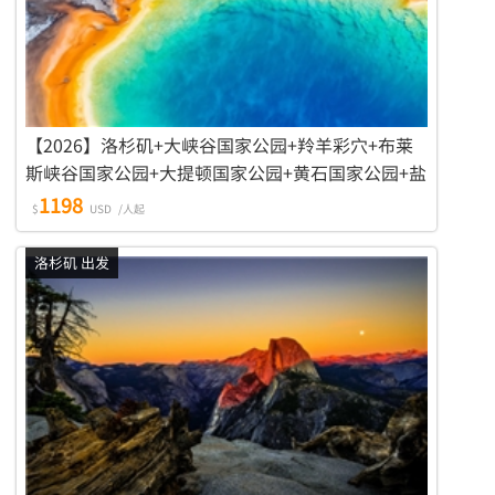
【2026】洛杉矶+大峡谷国家公园+羚羊彩穴+布莱
斯峡谷国家公园+大提顿国家公园+黄石国家公园+盐
湖城+拉斯维加斯 8日游
1198
$
USD
/人起
洛杉矶 出发