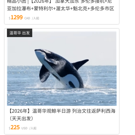
精品小团 |【2026年】 加拿大加东 多伦多接机+尼
亚加拉瀑布+蒙特利尔+渥太华+魁北克+多伦多市区
6日游
1299
$
CAD
/人起
温哥华 出发
【2026年】温哥华观鲸半日游 列治文往返萨利西海
（天天出发）
225
$
USD
/人起