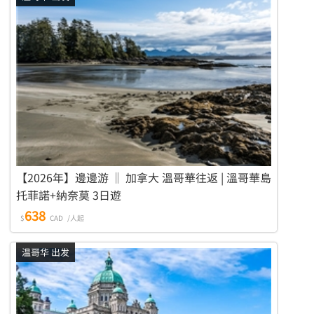
【2026年】邊邊游 ‖ 加拿大 溫哥華往返 | 溫哥華島
托菲諾+納奈莫 3日遊
638
$
CAD
/人起
温哥华 出发