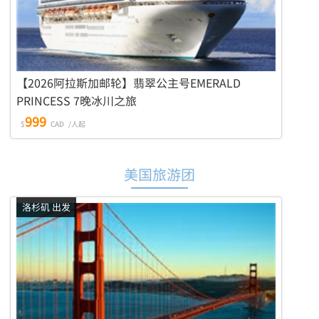
【2026阿拉斯加邮轮】翡翠公主号EMERALD
PRINCESS 7晚冰川之旅
999
$
CAD
/人起
美国旅游团
洛杉矶 出发