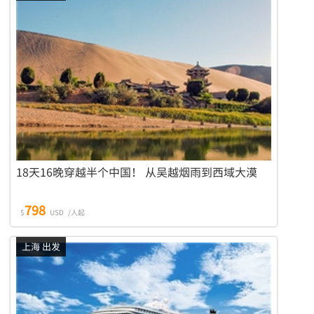
18天16晚穿越半个中国！ 从吴越烟雨到西域大漠
798
$
USD
/人起
上海 出发