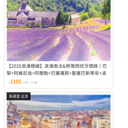
【2026浪漫橙線】浪漫南法&熱情西班牙環線丨巴
黎+阿維尼翁+阿爾勒+巴塞羅那+聖塞巴斯蒂安+波
爾多+香波堡 9天8晚遊
1101
$
USD
/人起
馬德里 出发