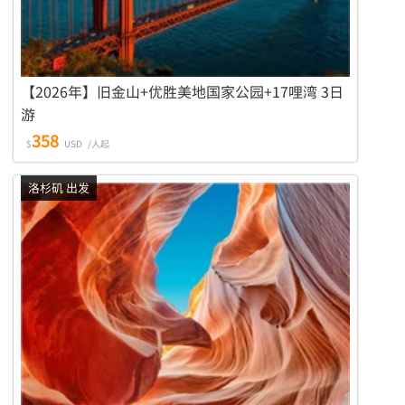
【2026年】旧金山+优胜美地国家公园+17哩湾 3日
游
358
$
USD
/人起
洛杉矶 出发