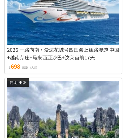
2026 一路向南·爱达花城号四国海上丝路漫游 中国
+越南芽庄+马来西亚沙巴+汶莱首航17天
698
$
USD
/人起
昆明 出发