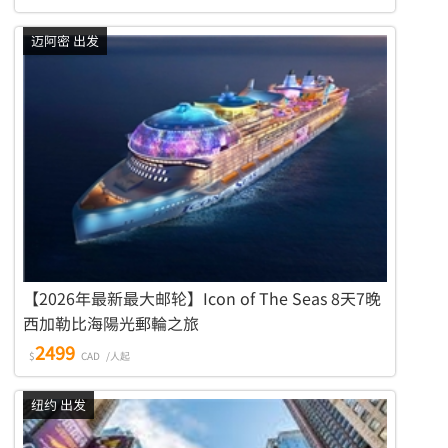
迈阿密 出发
【2026年最新最大邮轮】Icon of The Seas 8天7晚
西加勒比海陽光郵輪之旅
2499
$
CAD
/人起
纽约 出发