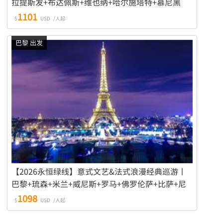
拉提斯发+布达佩斯+维也纳+哈尔施塔特+慕尼黑
+瓦杜兹+苏黎世 9天8晚游
1101
$
USD
/人起
巴黎 出发
【2026永恒绿线】意式文艺&法式浪漫经典巡游丨
巴黎+琉森+米兰+威尼斯+罗马+佛罗伦萨+比萨+尼
斯 9天8晚游
1098
$
USD
/人起