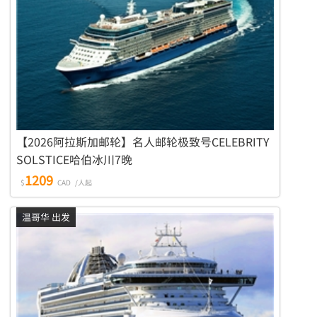
【2026阿拉斯加邮轮】名人邮轮极致号CELEBRITY
SOLSTICE哈伯冰川7晚
1209
$
CAD
/人起
温哥华 出发