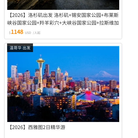
【2026】洛杉矶出发 洛杉矶+锡安国家公园+布莱斯
峡谷国家公园+羚羊彩穴+大峡谷国家公园+拉斯维加
斯+旧金山+优胜美地国家公园 10日游
1148
$
USD
/人起
温哥华 出发
【2026】西雅图2日精华游