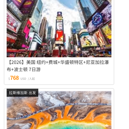
【2026】美国 纽约+费城+华盛顿特区+尼亚加拉瀑
布+波士顿 7日游
768
$
USD
/人起
拉斯维加斯 出发