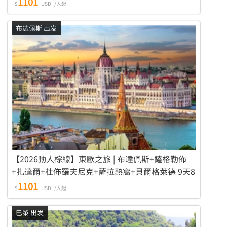
1101
$
USD
/人起
布达佩斯 出发
【2026動人棕線】東歐之旅 | 布達佩斯+薩格勒佈
+扎達爾+杜佈羅夫尼克+薩拉熱窩+貝爾格萊德 9天8
晚遊
1101
$
USD
/人起
巴黎 出发