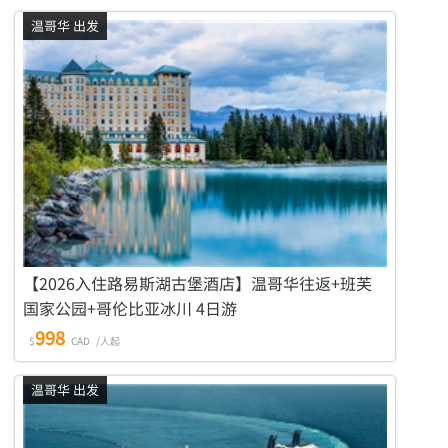
温哥华 出发
【2026入住路易斯湖古堡酒店】温哥华往返+班芙
国家公园+哥伦比亚冰川 4日游
998
$
CAD
/人起
温哥华 出发