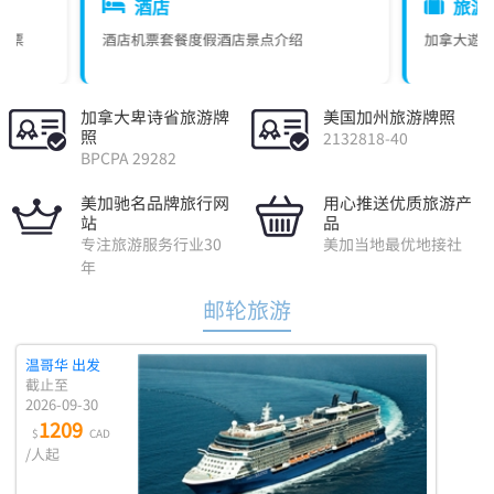
酒店
旅游
票套餐
度假酒店
景点介绍
加拿大遊
美国遊
亚洲遊
欧洲遊
邮轮
加拿大卑诗省旅游牌
美国加州旅游牌照
照
2132818-40
BPCPA 29282
美加驰名品牌旅行网
用心推送优质旅游产
站
品
专注旅游服务行业30
美加当地最优地接社
年
邮轮旅游
温哥华 出发
截止至
2026-09-30
1209
$
CAD
/人起