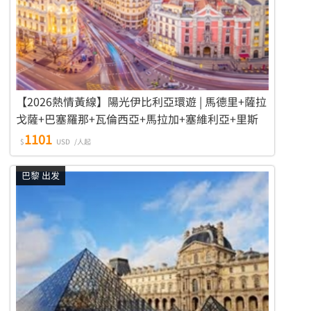
【2026熱情黃線】陽光伊比利亞環遊 | 馬德里+薩拉
戈薩+巴塞羅那+瓦倫西亞+馬拉加+塞維利亞+里斯
本+托萊多 9天8晚遊
1101
$
USD
/人起
巴黎 出发