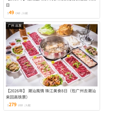
日
49
$
CAD
/人起
广州 出发
【2026年】 潮汕風情 珠江美食8日（包广州去潮汕
来回高铁票）
279
$
USD
/人起