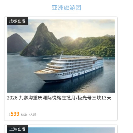
亚洲旅游团
成都 出发
2026 九寨沟重庆洲际悦榕庄揽月/极光号三峡13天
599
$
USD
/人起
上海 出发