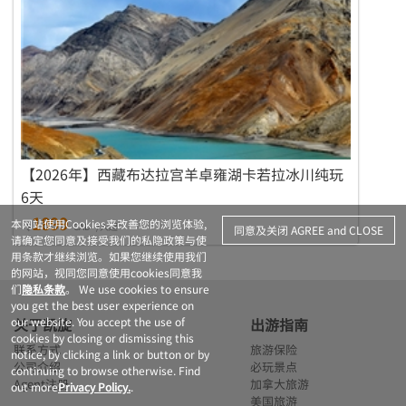
【2026年】西藏布达拉宫羊卓雍湖卡若拉冰川纯玩
6天
1899
本网站使用Cookies来改善您的浏览体验,
$
CAD
/人起
同意及关闭 AGREE and CLOSE
请确定您同意及接受我们的私隐政策与使
用条款才继续浏览。如果您继续使用我们
的网站，视同您同意使用cookies同意我
们
隐私条款
。 We use cookies to ensure
you get the best user experience on
our website. You accept the use of
关于凯旋
出游指南
cookies by closing or dismissing this
联系方式
旅游保险
notice, by clicking a link or button or by
公司介绍
必玩景点
continuing to browse otherwise. Find
Agent注册
加拿大旅游
out more
Privacy Policy.
.
美国旅游