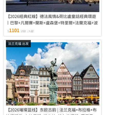
【2026經典紅線】德法風情&荷比盧童話經典環遊
丨巴黎+凡爾賽+蘭斯+盧森堡+特里爾+法蘭克福+波
恩+科隆+阿姆斯特丹+布魯塞爾 9日8晚遊
1101
$
USD
/人起
法兰克福 出发
【2026璀璨蓝线】东欧古韵 | 法兰克福+布拉格+布