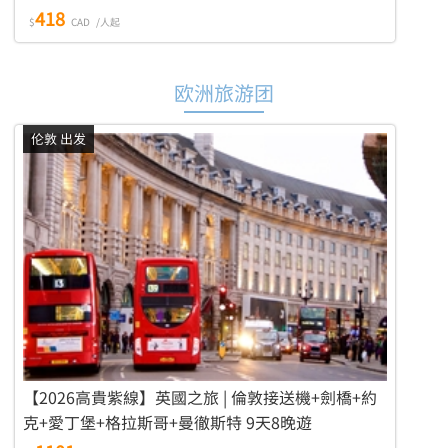
418
$
CAD
/人起
欧洲旅游团
伦敦 出发
【2026高貴紫線】英國之旅 | 倫敦接送機+劍橋+約
克+愛丁堡+格拉斯哥+曼徹斯特 9天8晚遊