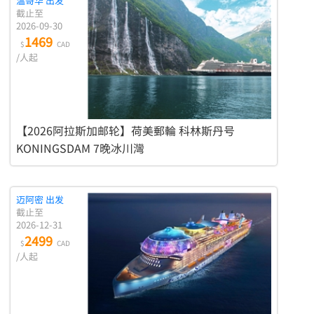
温哥华 出发
截止至
2026-09-30
1469
$
CAD
/人起
【2026阿拉斯加邮轮】荷美郵輪 科林斯丹号
KONINGSDAM 7晚冰川灣
迈阿密 出发
截止至
2026-12-31
2499
$
CAD
/人起