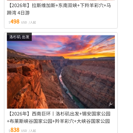
【2026年】拉斯维加斯+东南双峡+下羚羊彩穴+马
蹄湾 4日游
498
$
USD
/人起
洛杉矶 出发
【2026年】西南巨环丨洛杉矶出发+锡安国家公园
+布莱斯峡谷国家公园+羚羊彩穴+大峡谷国家公园
+拉斯维加斯 6日游
838
$
USD
/人起