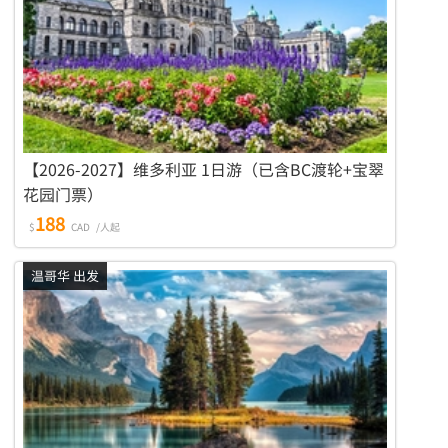
【2026-2027】维多利亚 1日游（已含BC渡轮+宝翠
花园门票）
188
$
CAD
/人起
温哥华 出发