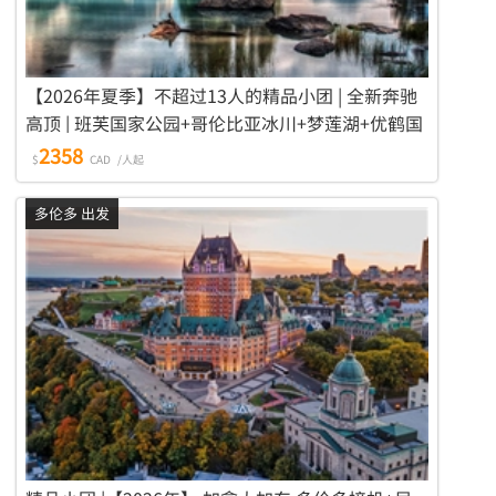
【2026年夏季】不超过13人的精品小团 | 全新奔驰
高顶 | 班芙国家公园+哥伦比亚冰川+梦莲湖+优鹤国
家公园+BC野生动物园 5日游（入住两晚费尔蒙城堡
2358
$
CAD
/人起
酒店）
多伦多 出发